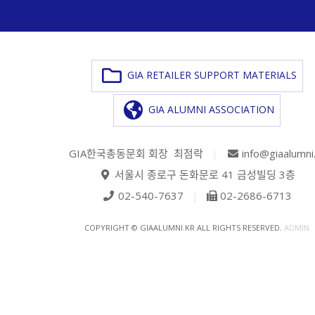
GIA RETAILER SUPPORT MATERIALS
GIA ALUMNI ASSOCIATION
GIA한국총동문회 회장 최점락
|
info@giaalumni
서울시 종로구 돈화문로 41 금성빌딩 3층
02-540-7637
|
02-2686-6713
COPYRIGHT © GIAALUMNI.KR ALL RIGHTS RESERVED.
ADMIN