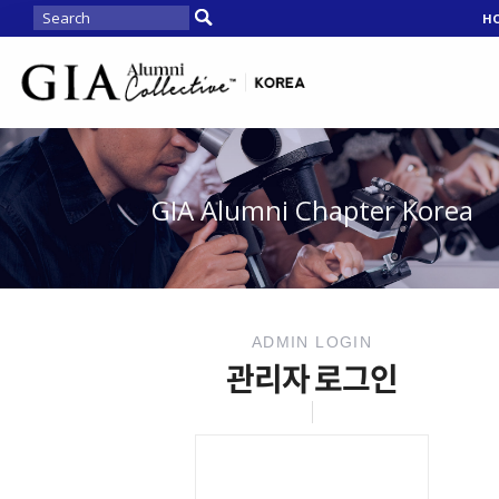
H
GIA Alumni Chapter Korea
ADMIN LOGIN
관리자 로그인