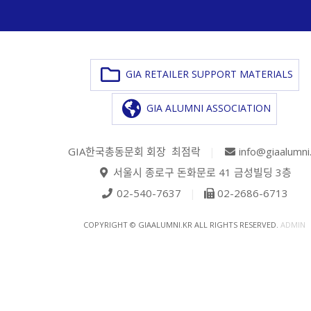
GIA RETAILER SUPPORT MATERIALS
GIA ALUMNI ASSOCIATION
GIA한국총동문회 회장 최점락
|
info@giaalumni
서울시 종로구 돈화문로 41 금성빌딩 3층
02-540-7637
|
02-2686-6713
COPYRIGHT © GIAALUMNI.KR ALL RIGHTS RESERVED.
ADMIN