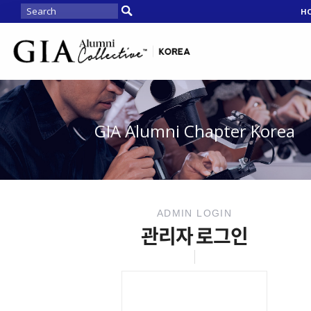
H
GIA Alumni Chapter Korea
ADMIN LOGIN
관리자 로그인