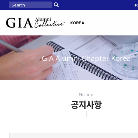
H
GIA Alumni Chapter Korea
Notice
공지사항