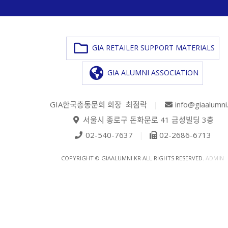
GIA RETAILER SUPPORT MATERIALS
GIA ALUMNI ASSOCIATION
GIA한국총동문회 회장 최점락
|
info@giaalumni
서울시 종로구 돈화문로 41 금성빌딩 3층
02-540-7637
|
02-2686-6713
COPYRIGHT © GIAALUMNI.KR ALL RIGHTS RESERVED.
ADMIN