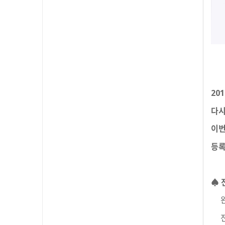
20
다시
이번
등록
♠ 