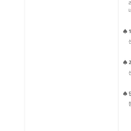
♠
♠
♠ 