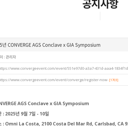
공지사항
5년 CONVERGE AGS Conclave x GIA Symposium
이 :
관리자
https://www.convergeevent.com/event/551e97d0-a3a7-431d-aaa4-1834f1
https://www.convergeevent.com/event/converge/register-now-
[1703]
NVERGE
AGS Conclave x GIA Symposium
 : 2025
년
9
월
7
일
- 10
일
 : Omni La Costa, 2100 Costa Del Mar Rd, Carlsbad, CA 