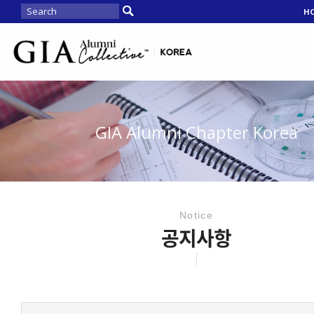
H
GIA Alumni Chapter Korea
Notice
공지사항