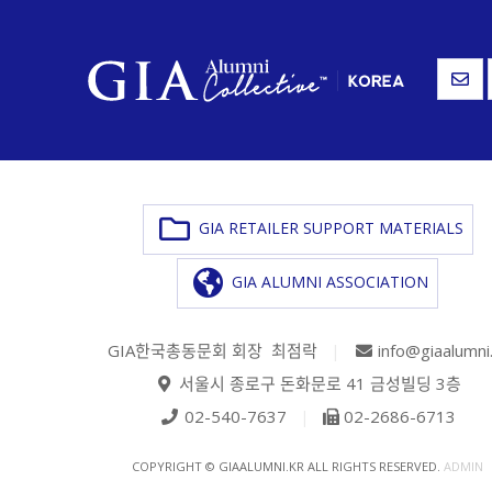
GIA RETAILER SUPPORT MATERIALS
GIA ALUMNI ASSOCIATION
GIA한국총동문회 회장 최점락
|
info@giaalumni
서울시 종로구 돈화문로 41 금성빌딩 3층
02-540-7637
|
02-2686-6713
COPYRIGHT © GIAALUMNI.KR ALL RIGHTS RESERVED.
ADMIN