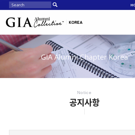
H
GIA Alumni Chapter Korea
Notice
공지사항