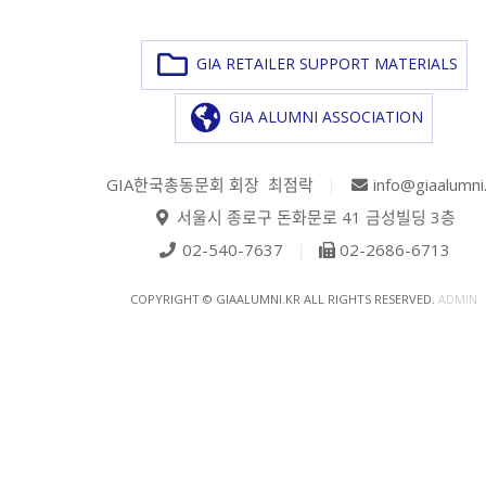
GIA RETAILER SUPPORT MATERIALS
GIA ALUMNI ASSOCIATION
GIA한국총동문회 회장 최점락
|
info@giaalumni
서울시 종로구 돈화문로 41 금성빌딩 3층
02-540-7637
|
02-2686-6713
COPYRIGHT © GIAALUMNI.KR ALL RIGHTS RESERVED.
ADMIN