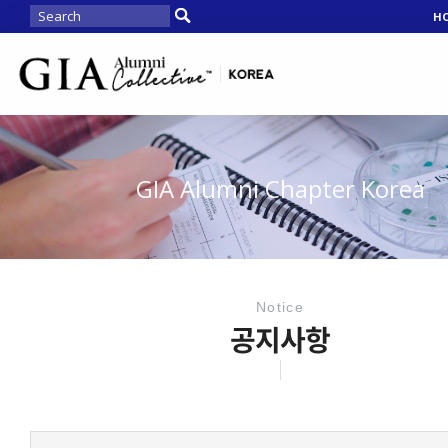
H
GIA Alumni Chapter Korea
Notice
공지사항