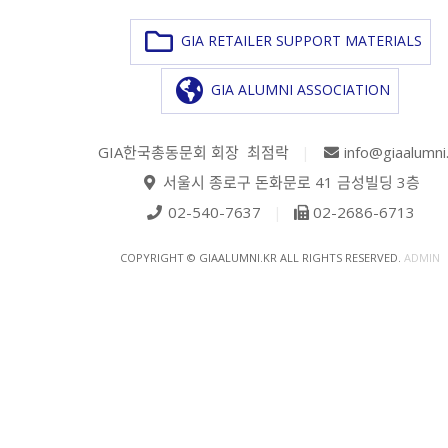
GIA RETAILER SUPPORT MATERIALS
GIA ALUMNI ASSOCIATION
GIA한국총동문회 회장 최점락
|
info@giaalumni
서울시 종로구 돈화문로 41 금성빌딩 3층
02-540-7637
|
02-2686-6713
COPYRIGHT © GIAALUMNI.KR ALL RIGHTS RESERVED.
ADMIN