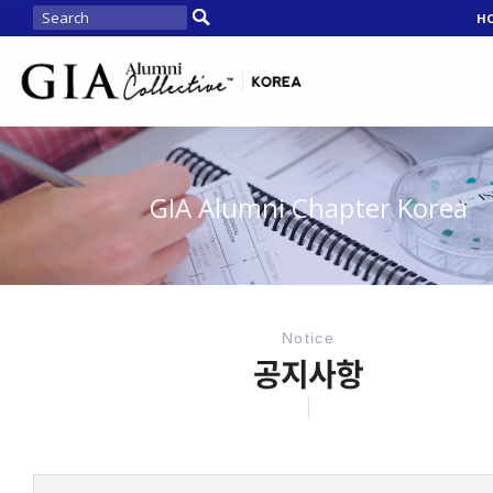
H
GIA Alumni Chapter Korea
Notice
공지사항