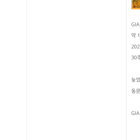
GI
약 
20
30
늦었
동문
GI