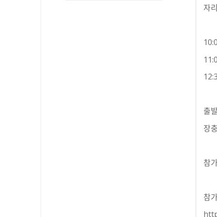
자리
10
11
12
출발
장충
참가
참가
htt