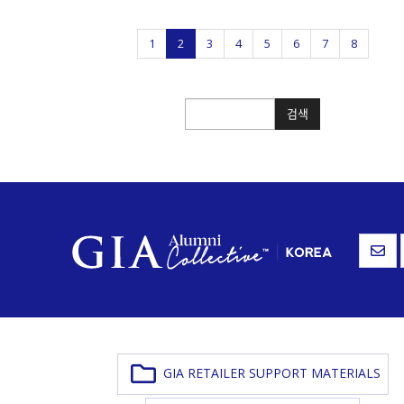
1
2
3
4
5
6
7
8
검색
검색
GIA RETAILER SUPPORT MATERIALS