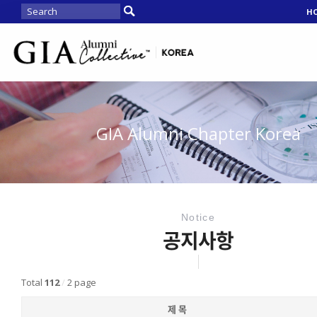
H
GIA Alumni Chapter Korea
Notice
공지사항
Total
112
/
2 page
제 목