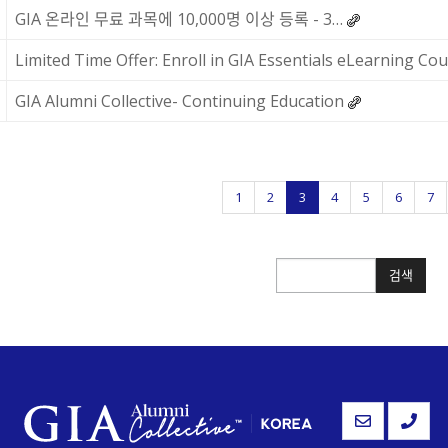
GIA 온라인 무료 과목에 10,000명 이상 등록 - 3…
Limited Time Offer: Enroll in GIA Essentials eLearning Co
GIA Alumni Collective- Continuing Education
1
2
3
4
5
6
7
검색
검색