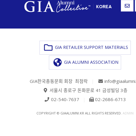
GIA RETAILER SUPPORT MATERIALS
GIA ALUMNI ASSOCIATION
GIA한국총동문회 회장 최점락
|
info@giaalumni
서울시 종로구 돈화문로 41 금성빌딩 3층
02-540-7637
|
02-2686-6713
COPYRIGHT © GIAALUMNI.KR ALL RIGHTS RESERVED.
ADMIN