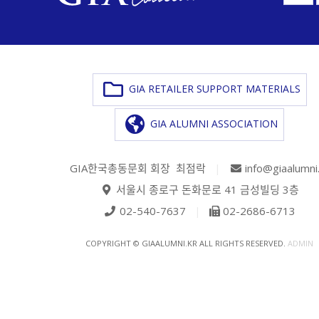
GIA RETAILER SUPPORT MATERIALS
GIA ALUMNI ASSOCIATION
GIA한국총동문회 회장 최점락
|
info@giaalumni
서울시 종로구 돈화문로 41 금성빌딩 3층
02-540-7637
|
02-2686-6713
COPYRIGHT © GIAALUMNI.KR ALL RIGHTS RESERVED.
ADMIN