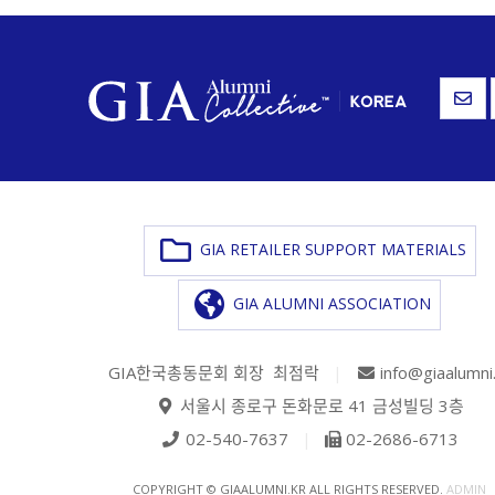
GIA RETAILER SUPPORT MATERIALS
GIA ALUMNI ASSOCIATION
GIA한국총동문회 회장 최점락
|
info@giaalumni
서울시 종로구 돈화문로 41 금성빌딩 3층
02-540-7637
|
02-2686-6713
COPYRIGHT © GIAALUMNI.KR ALL RIGHTS RESERVED.
ADMIN