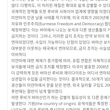
않다. 다행히도, 이 처리된 재질은 확대로 쉽게 감별할 수 있다
국제적인 정책들 또한 루비와 사파이어 업계에 영향을 미쳤다
미얀마의 인권 남용 사태를 막기위해, 미국 의회가 2003년
자유와 민주주의(Burmese Freedom and Democracy) 
제정하였다. 이는 버마에서 나오는 보석과 다른 생산품들의 
금지하는 것이다. 그러나, 이러한 금지 조치는 만약 보석이 제
연마되었다면, 수입이 가능하다는 단점이 있었다. 버마산 보
대부분은 이웃하는 태국에서 연마되므로, 금지 조치는 사실
미비하다.
미얀마에 대한 제재가 증가함에 따라, 유럽 연합은 자체적으
보석들에 대한 금지 조치를 제정했다. 미국이 발효한 2008년
더 강력하게 모든 버마산 루비와 제이다이트는 어디서 연마
상관없이 수입을 금지한다는 것이다. 결과적으로, 50개가 넘
광산들이 미얀마에서 문을 닫은 반면, 외국 딜러들 구입도 20
후반에는 절반이 넘게 떨어졌다.
어떤 루비가 버마산인가 하는 감별의 필요성이 또 다른 문제
발생한다: 기원(the country of origin). 유색석들은 특정
나오는데 –모곡 루비와 캐시미어 사파이어- 전통적으로 높은