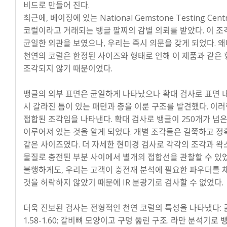
비드로 만들어 진다.
최근에, 베이징에 있는 National Gemstone Testing Cen
코럴이라고 거래되는 뱅글 팔찌의 감별 의뢰를 받았다. 이 조
균일한 외관을 보였으나, 우리는 즉시 의문을 갖게 되었다. 
천연의 코럴은 한정된 사이즈와 형태로 인해 이 제품과 같은
조각되지 않기 때문이었다.
뱅글의 외부 표면은 균일하게 나타났으나 확대 검사로 표면 
시 갈라진 틈이 있는 패턴과 층을 이룬 구조를 발견했다. 이
접합된 조각임을 나타낸다. 확대 검사로 뱅글이 250개가 넘
이루어져 있는 것을 알게 되었다. 개별 조각들은 길쭉하고 
같은 사이즈였다. 더 자세한 현미경 검사로 각각의 조각과 왁
물질로 충전된 부분 사이에서 별개의 접합선을 관찰할 수 있었
불행하게도, 우리는 고객이 충전재 분석에 필요한 파우더를 
것을 허락하지 않았기 때문에 IR 분광기로 검사할 수 없었다.
더욱 진보된 검사는 전형적인 천연 코럴의 특성을 나타냈다:
1.58-1.60; 갈비뼈 모양이고 구멍 뚫린 구조. 라만 분석기로