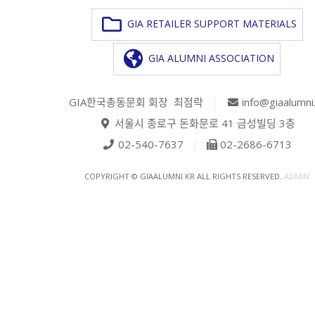
GIA RETAILER SUPPORT MATERIALS
GIA ALUMNI ASSOCIATION
GIA한국총동문회 회장 최점락
|
info@giaalumni
서울시 종로구 돈화문로 41 금성빌딩 3층
02-540-7637
|
02-2686-6713
COPYRIGHT © GIAALUMNI.KR ALL RIGHTS RESERVED.
ADMIN