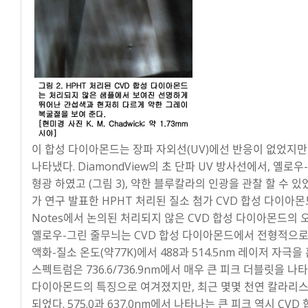
이 합성 다이아몬드는 장파 자외선(UV)에선 반응이 없었지만
나타냈다. DiamondView의 초 단파 UV 방사선에서, 옐
형광 하였고 (그림 3), 약한 블루칼라의 인광을 관찰 할 수 있었다. 
가 연구 발표한 HPHT 처리된 질소 첨가 CVD 합성 다이아몬
Notes에서 논의된 처리되지 않은 CVD 합성 다이아몬드의 
옐로우-그린 줄무늬는 CVD 합성 다이아몬드에서 전형적으로 
액화-질소 온도(약77K)에서 488과 514.5nm 레이저 자극을 
스펙트럼은 736.6/736.9nm에서 매우 큰 피크 더블릿을 나
다이아몬드의 특징으로 여겨졌지만, 최근 몇몇 천연 칼라리
되었다. 575.0과 637.0nm에서 나타나는 큰 피크 역시 CVD 합