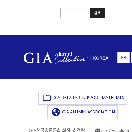
검색
검색
GIA RETAILER SUPPORT MATERIALS
GIA ALUMNI ASSOCIATION
GIA한국총동문회 회장 최점락
|
info@giaalumni