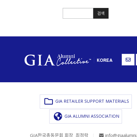
검색
검색
GIA RETAILER SUPPORT MATERIALS
GIA ALUMNI ASSOCIATION
GIA한국총동문회 회장 최점락
|
info@giaalumni